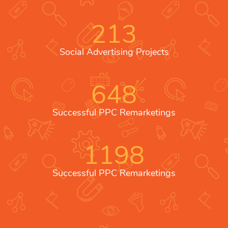
213
Social Advertising Projects
648
Successful PPC Remarketings
1198
Successful PPC Remarketings