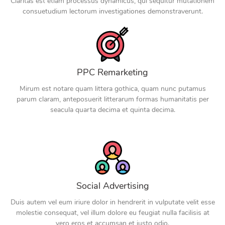
Claritas est etiam processus dynamicus, qui sequitur mutationem
consuetudium lectorum investigationes demonstraverunt.
PPC Remarketing
Mirum est notare quam littera gothica, quam nunc putamus
parum claram, anteposuerit litterarum formas humanitatis per
seacula quarta decima et quinta decima.
Social Advertising
Duis autem vel eum iriure dolor in hendrerit in vulputate velit esse
molestie consequat, vel illum dolore eu feugiat nulla facilisis at
vero eros et accumsan et iusto odio.