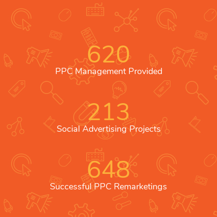
620
PPC Management Provided
213
Social Advertising Projects
648
Successful PPC Remarketings